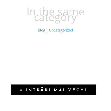
In the same
category
Blog
|
Uncategorized
« INTRĂRI MAI VECHI