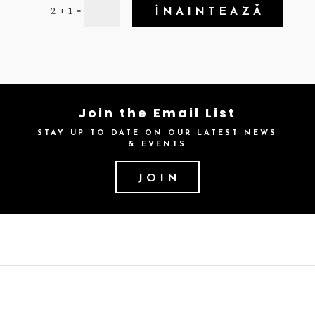
=
2 + 1
ÎNAINTEAZĂ
Join the Email List
STAY UP TO DATE ON OUR LATEST NEWS
& EVENTS
JOIN
Urmareste-ne pe Instagram
Privacy Policy
Legal Notice
Cookies